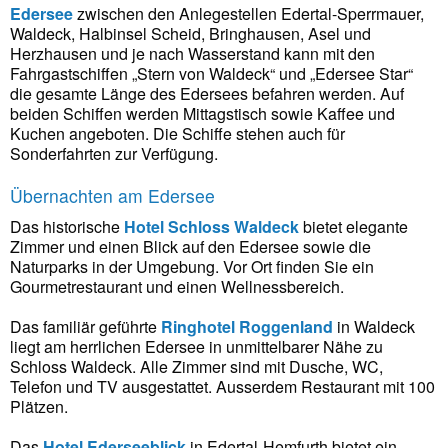
Edersee
zwischen den Anlegestellen Edertal-Sperrmauer,
Waldeck, Halbinsel Scheid, Bringhausen, Asel und
Herzhausen und je nach Wasserstand kann mit den
Fahrgastschiffen „Stern von Waldeck“ und „Edersee Star“
die gesamte Länge des Edersees befahren werden. Auf
beiden Schiffen werden Mittagstisch sowie Kaffee und
Kuchen angeboten. Die Schiffe stehen auch für
Sonderfahrten zur Verfügung.
Übernachten am Edersee
Das historische
Hotel Schloss Waldeck
bietet elegante
Zimmer und einen Blick auf den Edersee sowie die
Naturparks in der Umgebung. Vor Ort finden Sie ein
Gourmetrestaurant und einen Wellnessbereich.
Das familiär geführte
Ringhotel Roggenland
in Waldeck
liegt am herrlichen Edersee in unmittelbarer Nähe zu
Schloss Waldeck. Alle Zimmer sind mit Dusche, WC,
Telefon und TV ausgestattet. Ausserdem Restaurant mit 100
Plätzen.
Das
Hotel Ederseeblick
in Edertal-Hemfurth bietet ein