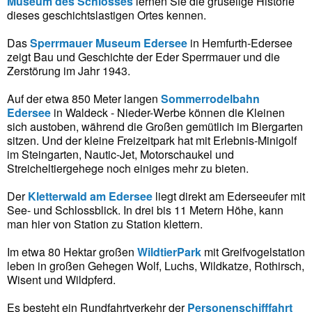
Museum des Schlosses
lernen Sie die gruselige Historie
dieses geschichtslastigen Ortes kennen.
Das
Sperrmauer Museum Edersee
in Hemfurth-Edersee
zeigt Bau und Geschichte der Eder Sperrmauer und die
Zerstörung im Jahr 1943.
Auf der etwa 850 Meter langen
Sommerrodelbahn
Edersee
in Waldeck - Nieder-Werbe können die Kleinen
sich austoben, während die Großen gemütlich im Biergarten
sitzen. Und der kleine Freizeitpark hat mit Erlebnis-Minigolf
im Steingarten, Nautic-Jet, Motorschaukel und
Streicheltiergehege noch einiges mehr zu bieten.
Der
Kletterwald am Edersee
liegt direkt am Ederseeufer mit
See- und Schlossblick. In drei bis 11 Metern Höhe, kann
man hier von Station zu Station klettern.
Im etwa 80 Hektar großen
WildtierPark
mit Greifvogelstation
leben in großen Gehegen Wolf, Luchs, Wildkatze, Rothirsch,
Wisent und Wildpferd.
Es besteht ein Rundfahrtverkehr der
Personenschifffahrt